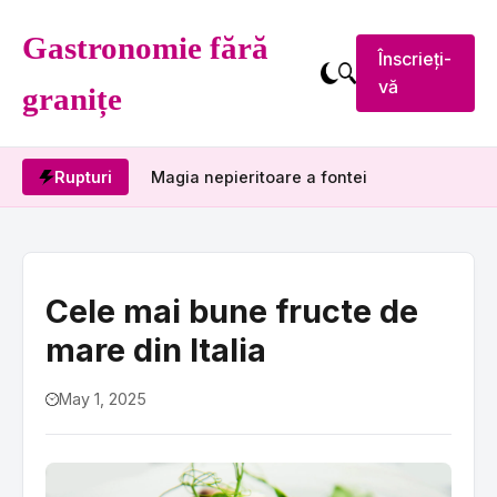
Gastronomie fără
Înscrieți-
vă
granițe
Rupturi
Magia nepieritoare a fontei
Cele mai bune fructe de
mare din Italia
May 1, 2025