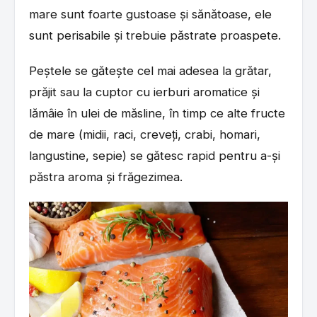
mare sunt foarte gustoase și sănătoase, ele
sunt perisabile și trebuie păstrate proaspete.
Peștele se gătește cel mai adesea la grătar,
prăjit sau la cuptor cu ierburi aromatice și
lămâie în ulei de măsline, în timp ce alte fructe
de mare (midii, raci, creveți, crabi, homari,
langustine, sepie) se gătesc rapid pentru a-și
păstra aroma și frăgezimea.