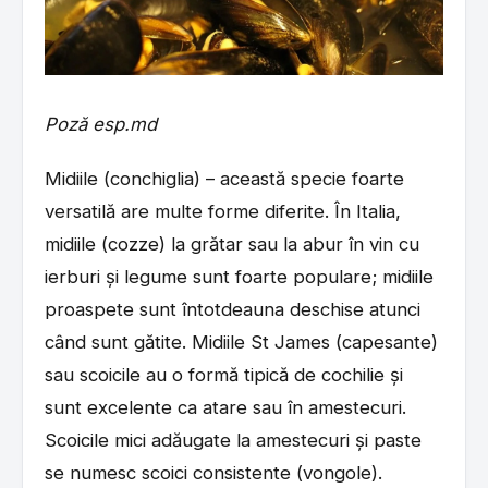
Poză esp.md
Midiile (conchiglia) – această specie foarte
versatilă are multe forme diferite. În Italia,
midiile (cozze) la grătar sau la abur în vin cu
ierburi și legume sunt foarte populare; midiile
proaspete sunt întotdeauna deschise atunci
când sunt gătite. Midiile St James (capesante)
sau scoicile au o formă tipică de cochilie și
sunt excelente ca atare sau în amestecuri.
Scoicile mici adăugate la amestecuri și paste
se numesc scoici consistente (vongole).