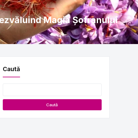
ezvăluind Magia Șofranului
Caută
Caută