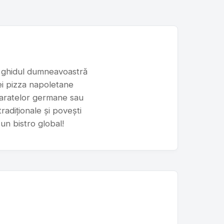
te ghidul dumneavoastră
nei pizza napoletane
eparatelor germane sau
radiționale și povești
-un bistro global!