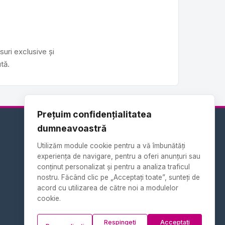
suri exclusive și
tă.
Prețuim confidențialitatea
dumneavoastră
Pagini de servicii
Utilizăm module cookie pentru a vă îmbunătăți
experiența de navigare, pentru a oferi anunțuri sau
conținut personalizat și pentru a analiza traficul
Termeni și condiții
nostru. Făcând clic pe „Acceptați toate”, sunteți de
Politica de confidențialitate
acord cu utilizarea de către noi a modulelor
cookie.
Respingeți
Acceptați