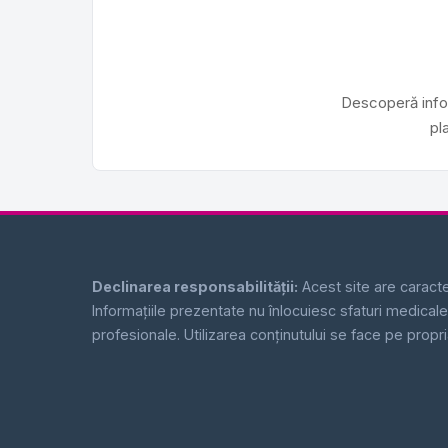
Descoperă infor
pl
Declinarea responsabilității:
Acest site are caracter
Informațiile prezentate nu înlocuiesc sfaturi medicale,
profesionale. Utilizarea conținutului se face pe propr