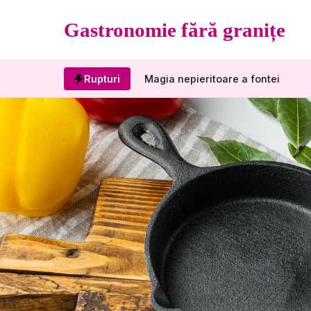
Gastronomie fără granițe
Rupturi
Magia nepieritoare a fontei