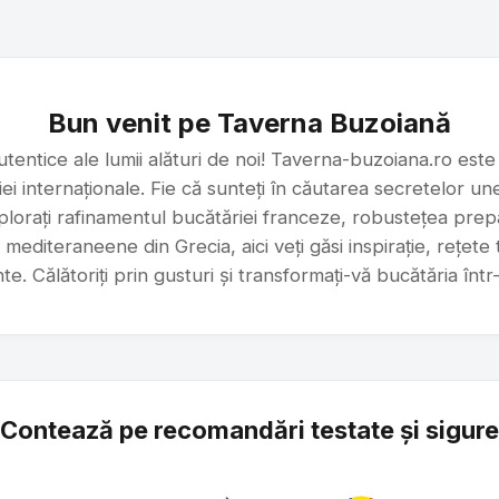
Bun venit pe Taverna Buzoiană
tentice ale lumii alături de noi! Taverna-buzoiana.ro es
i internaționale. Fie că sunteți în căutarea secretelor u
xplorați rafinamentul bucătăriei franceze, robustețea pr
mediteraneene din Grecia, aici veți găsi inspirație, rețete t
te. Călătoriți prin gusturi și transformați-vă bucătăria într
Contează pe recomandări testate și sigure