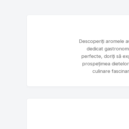
Descoperiți aromele au
dedicat gastronomie
perfecte, doriți să e
prospețimea dietelor 
culinare fascinan