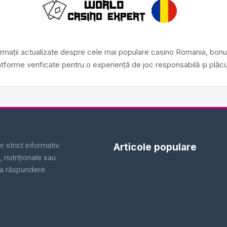
mații actualizate despre cele mai populare
casino Romania
, bonu
atforme verificate pentru o experiență de joc responsabilă și plăcu
 strict informativ.
Articole populare
 nutriționale sau
ia răspundere.