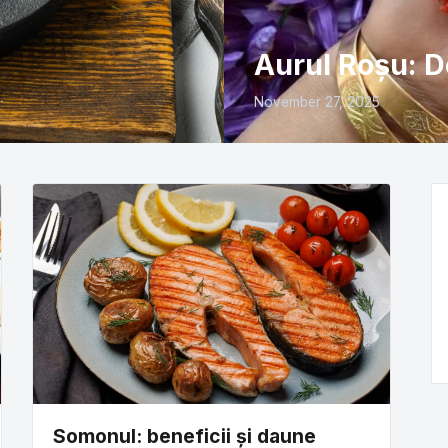
Aurul Roșu: D
November 27, 2025
Somonul: beneficii și daune